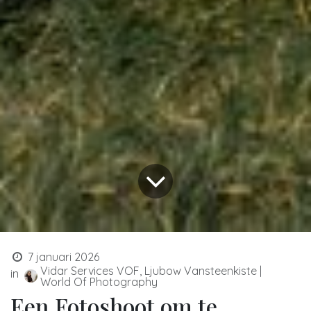
7 januari 2026
Vidar Services VOF, Ljubow Vansteenkiste |
in
World Of Photography
Een Fotoshoot om te