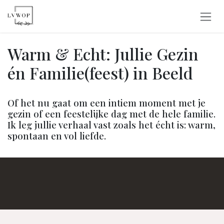
Overslaan naar inhoud
Warm & Echt: Jullie Gezin
én Familie(feest) in Beeld
Of het nu gaat om een intiem moment met je
gezin of een feestelijke dag met de hele familie.
Ik leg jullie verhaal vast zoals het écht is: warm,
spontaan en vol liefde.