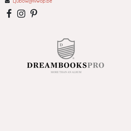
Ljubow@lvwop.be