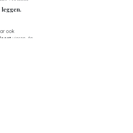
e leggen.
aar ook
feest
vieren, én
rke beelden.
beerd om zelf
t is net iets
den die meer
ie
el je je onzeker
ele beelden die
eeld voor
 geïnspireerd
die voor jullie