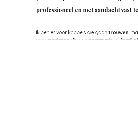
professioneel en met aandacht vast t
Ik ben er voor koppels die gaan
trouwen
, m
voor
gezinnen
die een
communie
of
familie
voor
ondernemers
die nood hebben aan ste
Misschien herken je het wel: je hebt al gepro
foto’s te maken met je gsm, maar het resultaa
minder wauw dan gehoopt. Of je zoekt beel
zijn dan een lach in de lens, foto’s die écht jull
persoonlijkheid of verhaal laten zien. Soms vo
voor de camera, of wil je gewoon profession
moeiteloos je uitstraling versterken, bijvoorb
sociale media.
Als fotograaf bied ik jullie precies dat: foto’s
door jullie eigen verhaal, gemaakt op een plek 