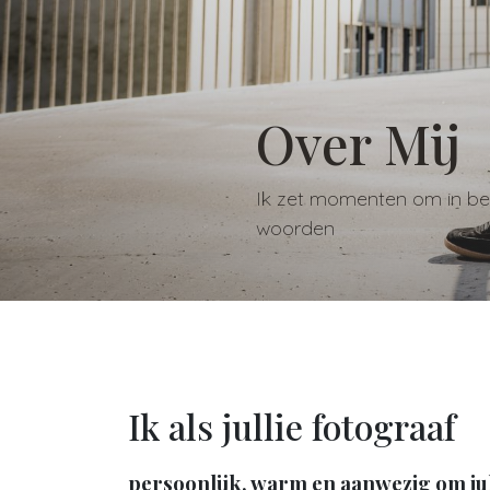
Over Mij
Ik zet momenten om in be
woorden
Ik als jullie fotograaf
persoonlijk, warm en aanwezig om jul