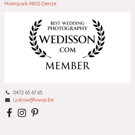
Molenpark 9800 Deinze
0472 65 67 65
Ljubow@lvwop.be