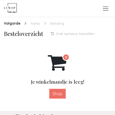
Overslaan naar inhoud
Volgorde
Adres
Betaling
Besteloverzicht
Snel opnieuw bestellen
Je winkelmandje is leeg!
Shop