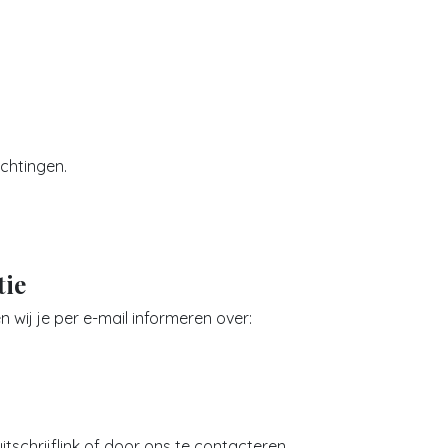
ichtingen.
tie
 wij je per e-mail informeren over:
itschrijflink of door ons te contacteren.