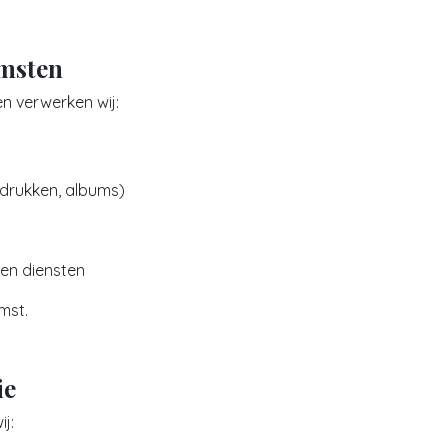
omsten
n verwerken wij:
afdrukken, albums)
en diensten
mst.
ie
j: