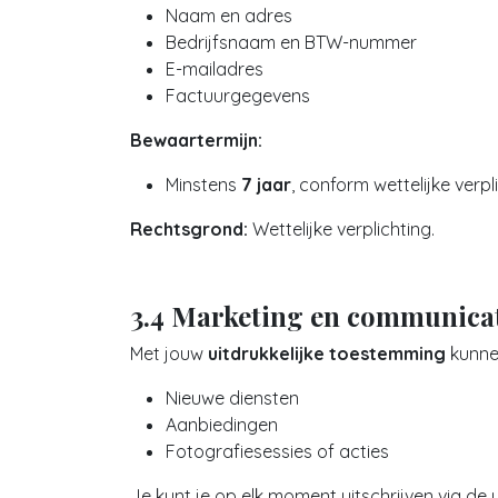
Naam en adres
Bedrijfsnaam en BTW-nummer
E-mailadres
Factuurgegevens
Bewaartermijn:
Minstens
7 jaar
, conform wettelijke verpl
Rechtsgrond:
Wettelijke verplichting.
3.4 Marketing en communica
Met jouw
uitdrukkelijke toestemming
kunnen
Nieuwe diensten
Aanbiedingen
Fotografiesessies of acties
Je kunt je op elk moment uitschrijven via de u