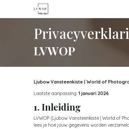
Overslaan naar inhoud
Home
Aanbo
Privacyverklar
LVWOP
Ljubow Vansteenkiste | World of Photogr
Laatste aanpassing:
1 januari 2026
1. Inleiding
LVWOP (Ljubow Vansteenkiste | World of Pho
lees je hoe jouw gegevens worden verzameld,