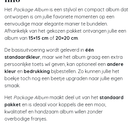
Het
Package Album
is een stijlvol en compact album dat
ontworpen is om jullie favoriete momenten op een
eenvoudige maar elegante manier te bundelen.
Afhankelijk van het gekozen pakket ontvangen jullie een
album van
15×15 cm
of
20×20 cm
.
De basisuitvoering wordt geleverd in
één
standaardkleur
, maar wie het album graag een extra
persoonlijke toets wil geven, kan optioneel een
andere
kleur
en
bedrukking
bijbestellen. Zo kunnen jullie het
boekje toch nog een beetje upgraden naar jullie eigen
smaak.
Het
Package Album
maakt deel uit van het
standaard
pakket
en is ideaal voor koppels die een mooi,
kwalitatief en handzaam album willen zonder
overbodige franjes.