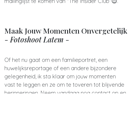
mailinglijst te komen van "The Insider Club"😉.
Maak Jouw Momenten Onvergetelijk
-
Fotoshoot Latem
-
Of het nu gaat om een familieportret, een
huwelijksreportage of een andere bijzondere
gelegenheid, ik sta klaar om jouw momenten
vast te leggen en ze om te toveren tot blijvende
herinneringen. Neem vandaag nog contact op en
ontdek hoe we samen de perfecte fotoshoot in
Latem kunnen plannen.