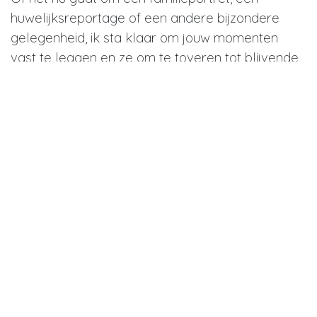
huwelijksreportage of een andere bijzondere
gelegenheid, ik sta klaar om jouw momenten
vast te leggen en ze om te toveren tot blijvende
herinneringen. Neem vandaag nog contact op en
ontdek hoe we samen de perfecte fotoshoot in
Sint-Martens-Latem kunnen plannen.
Zo verloopt jouw fotoshoot -
Fotoshoot Sint-Martens-Latem
-
Een fotoshoot boeken mag eenvoudig en
ontspannen zijn. Vanaf het eerste contact denk ik
met je mee over locatie, timing, kleding en sfeer.