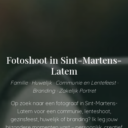
Fotoshoot in Sint-Martens-
Latem
Familie · Huwelijk · Communie en Lentefeest ·
Branding · Zakelijk Portret
Op zoek naar een fotograaf in Sint-Martens-
Latem voor een communie, lenteshoot,
gezinsfeest, huwelijk of branding? Ik leg jouw
bijzondere momenten vast – persoonlijk, creatief