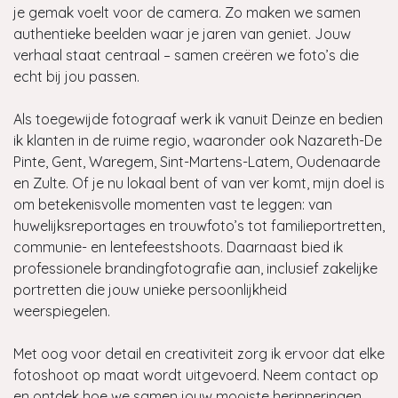
je gemak voelt voor de camera. Zo maken we samen
authentieke beelden waar je jaren van geniet. Jouw
verhaal staat centraal – samen creëren we foto’s die
echt bij jou passen.
Als toegewijde fotograaf werk ik vanuit Deinze en bedien
ik klanten in de ruime regio, waaronder ook Nazareth-De
Pinte, Gent, Waregem, Sint-Martens-Latem, Oudenaarde
en Zulte. Of je nu lokaal bent of van ver komt, mijn doel is
om betekenisvolle momenten vast te leggen: van
huwelijksreportages en trouwfoto’s tot familieportretten,
communie- en lentefeestshoots. Daarnaast bied ik
professionele brandingfotografie aan, inclusief zakelijke
portretten die jouw unieke persoonlijkheid
weerspiegelen.
Met oog voor detail en creativiteit zorg ik ervoor dat elke
fotoshoot op maat wordt uitgevoerd. Neem contact op
en ontdek hoe we samen jouw mooiste herinneringen