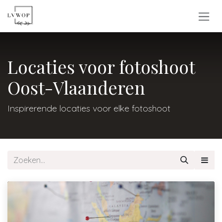
Overslaan naar inhoud
Locaties voor fotoshoot
Oost-Vlaanderen
Inspirerende locaties voor elke fotoshoot