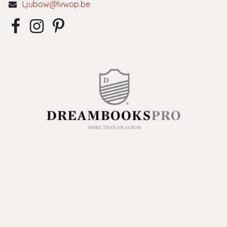
Ljubow@lvwop.be