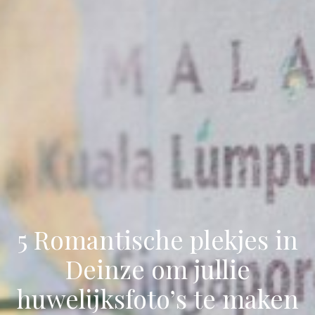
5 Romantische plekjes in
Deinze om jullie
huwelijksfoto’s te maken