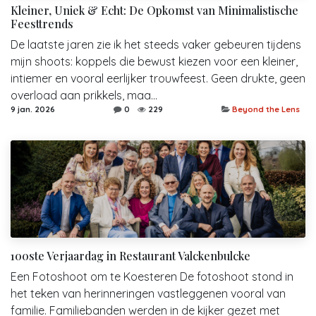
Kleiner, Uniek & Echt: De Opkomst van Minimalistische
Feesttrends
De laatste jaren zie ik het steeds vaker gebeuren tijdens
mijn shoots: koppels die bewust kiezen voor een kleiner,
intiemer en vooral eerlijker trouwfeest. Geen drukte, geen
overload aan prikkels, maa...
9 jan. 2026
0
229
Beyond the Lens
100ste Verjaardag in Restaurant Valckenbulcke
Een Fotoshoot om te Koesteren De fotoshoot stond in
het teken van herinneringen vastleggenen vooral van
familie. Familiebanden werden in de kijker gezet met