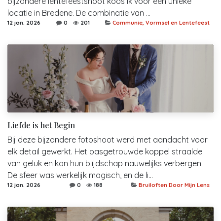
bijzondere lentefeestshoot koos ik voor een unieke
locatie in Bredene. De combinatie van ...
12 jan. 2026
0
201
Communie, Vormsel en Lentefeest
Liefde is het Begin
Bij deze bijzondere fotoshoot werd met aandacht voor
elk detail gewerkt. Het pasgetrouwde koppel straalde
van geluk en kon hun blijdschap nauwelijks verbergen.
De sfeer was werkelijk magisch, en de li...
12 jan. 2026
0
188
Bruiloften Door Mijn Lens