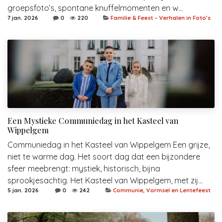
groepsfoto’s, spontane knuffelmomenten en w...
7 jan. 2026
0
220
Familie & Feest – Verhalen in Foto’s
Een Mystieke Communiedag in het Kasteel van
Wippelgem
Communiedag in het Kasteel van Wippelgem Een grijze,
niet te warme dag. Het soort dag dat een bijzondere
sfeer meebrengt: mystiek, historisch, bijna
sprookjesachtig. Het Kasteel van Wippelgem, met zij...
5 jan. 2026
0
242
Communie, Vormsel en Lentefeest